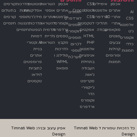
אכסון
אימיילים
CSS
אכסון
השראות
פוטושופ
הדרכות
קורסים
אתרים
אלמנטור
Crocoblock
אתרים
אוספי
אפליקציות
שונות
בתשלום
AI
תוספים
אתרי 3D
וורדפרס
CSS
אלמנטור
אתרים
מידג'רני
תוספי
קורסים
CSS
לוורדפרס
אתרי
תהליכי
לטקסטים
ווקומרס
להשראה
הדרכות
הנגשה
חינמיים
אלמנטור
תוספים
מוקאפים
עבודה
אפקטים
וורדפרס
תדמית
הנפשת
חינמיים
ג'ט
לווקומרס
פונטים
HTML
טפסים
גלריית
דמויות
ווקומרס
תוספים
צבעים
PHP
מקבץ
השראות
AI וקטורי
כללי
לכרום
קהילות
אלמנטור
הדרכות
בניית
תמונות
תוספי
ופורומים
אנימציות
פולילנג ו
אתרים
מערכת
תמונות
בתחילת
WPML
פרומפטים
העבודה
פופאפ
כתוביות
ג'אווה
לוידאו
סקריפט
טקסטים
ג'ייקווירי
הדר
ווקומרס
וורדפרס
כל הזכויות שמורות ל Timnati Web
אפיון עיצוב ובניה: Timnati Web
Design
Design