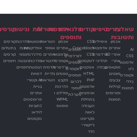
שאלות
עזרים
טיפים
קודים
פלגאינים
הדרכות
AI
השראות
נגישות
קורסים
ותשובות
ותוספים
אכסון
אימיילים
CSS
אכסון
השראות
פוטושופ
הדרכות
קורסים
אתרים
אלמנטור
Crocoblock
אתרים
אוספי
אפליקציות
שונות
בתשלום
AI
תוספים
אתרי 3D
וורדפרס
CSS
אלמנטור
אתרים
מידג'רני
תוספי
קורסים
CSS
לוורדפרס
אתרי
תהליכי
לטקסטים
ווקומרס
להשראה
הדרכות
הנגשה
חינמיים
אלמנטור
תוספים
מוקאפים
עבודה
אפקטים
וורדפרס
תדמית
הנפשת
חינמיים
ג'ט
לווקומרס
פונטים
HTML
טפסים
גלריית
דמויות
ווקומרס
תוספים
צבעים
PHP
מקבץ
השראות
AI וקטורי
כללי
לכרום
קהילות
אלמנטור
הדרכות
בניית
תמונות
תוספי
ופורומים
אנימציות
פולילנג ו
אתרים
מערכת
תמונות
בתחילת
WPML
פרומפטים
העבודה
פופאפ
כתוביות
ג'אווה
לוידאו
סקריפט
טקסטים
ג'ייקווירי
הדר